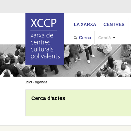
LA XARXA
CENTRES
Cerca
Català
Inici
Agenda
Cerca d'actes