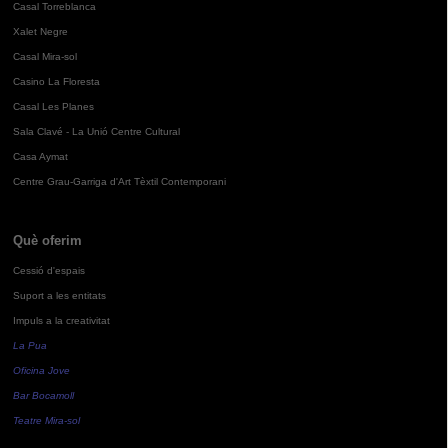
Casal Torreblanca
Xalet Negre
Casal Mira-sol
Casino La Floresta
Casal Les Planes
Sala Clavé - La Unió Centre Cultural
Casa Aymat
Centre Grau-Garriga d'Art Tèxtil Contemporani
Què oferim
Cessió d'espais
Suport a les entitats
Impuls a la creativitat
La Pua
Oficina Jove
Bar Bocamoll
Teatre Mira-sol