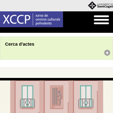
Inici
Agenda
Cerca d'actes