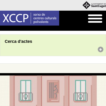
Inici
Agenda
Cerca d'actes