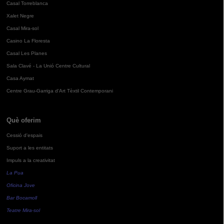
Casal Torreblanca
Xalet Negre
Casal Mira-sol
Casino La Floresta
Casal Les Planes
Sala Clavé - La Unió Centre Cultural
Casa Aymat
Centre Grau-Garriga d'Art Tèxtil Contemporani
Què oferim
Cessió d'espais
Suport a les entitats
Impuls a la creativitat
La Pua
Oficina Jove
Bar Bocamoll
Teatre Mira-sol