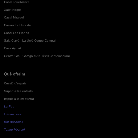
Casal Torreblanca
Xalet Negre
Casal Mira-sol
Casino La Floresta
Casal Les Planes
Sala Clavé - La Unió Centre Cultural
Casa Aymat
Centre Grau-Garriga d'Art Tèxtil Contemporani
Què oferim
Cessió d'espais
Suport a les entitats
Impuls a la creativitat
La Pua
Oficina Jove
Bar Bocamoll
Teatre Mira-sol