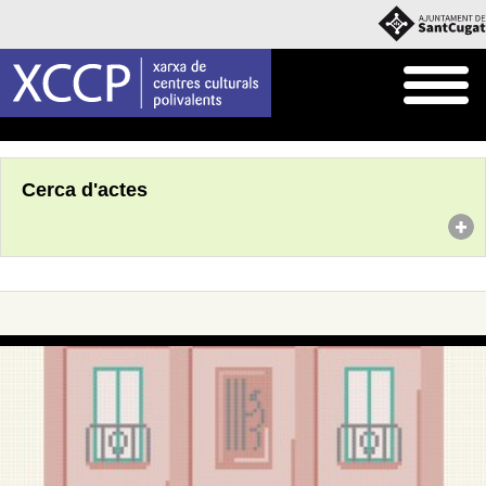
Inici
Agenda
Cerca d'actes