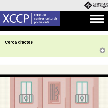
Inici
Agenda
Cerca d'actes