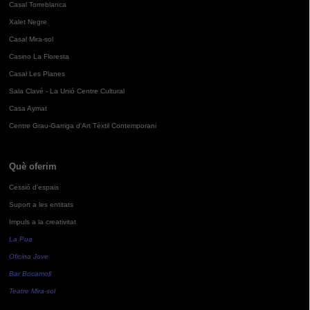
Casal Torreblanca
Xalet Negre
Casal Mira-sol
Casino La Floresta
Casal Les Planes
Sala Clavé - La Unió Centre Cultural
Casa Aymat
Centre Grau-Garriga d'Art Tèxtil Contemporani
Què oferim
Cessió d'espais
Suport a les entitats
Impuls a la creativitat
La Pua
Oficina Jove
Bar Bocamoll
Teatre Mira-sol