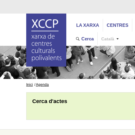
LA XARXA
CENTRES
Cerca
Català
Inici
Agenda
Cerca d'actes