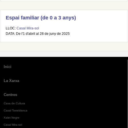
Espai familiar (de 0 a 3 anys)
LLOC:
Casal Mira-sol
DATA: De l'1 d'abril al 28 de juny de 2025
Inici
La Xarxa
Centres
Casa de Cultura
Casal Torreblanca
Xalet Negre
Casal Mira-sol