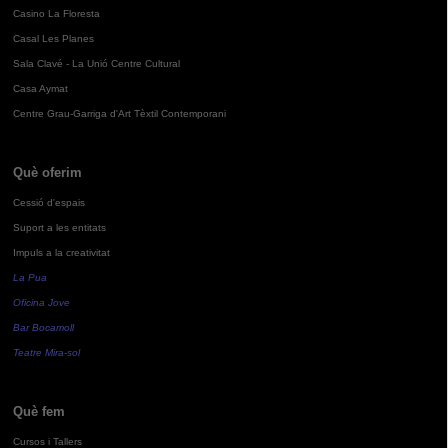
Casino La Floresta
Casal Les Planes
Sala Clavé - La Unió Centre Cultural
Casa Aymat
Centre Grau-Garriga d'Art Tèxtil Contemporani
Què oferim
Cessió d'espais
Suport a les entitats
Impuls a la creativitat
La Pua
Oficina Jove
Bar Bocamoll
Teatre Mira-sol
Què fem
Cursos i Tallers