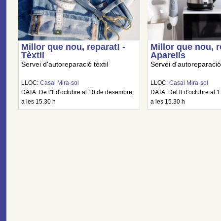
Millor que nou, reparat! -
Millor que nou, r
Tèxtil
Aparells
Servei d'autoreparació tèxtil
Servei d'autoreparació
LLOC:
Casal Mira-sol
LLOC:
Casal Mira-sol
DATA: De l'1 d'octubre al 10 de desembre,
DATA: Del 8 d'octubre al 
a les 15.30 h
a les 15.30 h