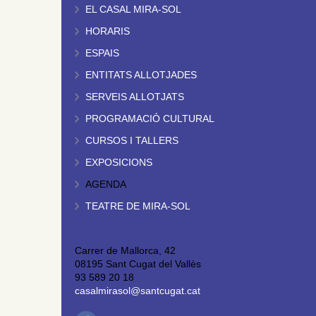
EL CASAL MIRA-SOL
HORARIS
ESPAIS
ENTITATS ALLOTJADES
SERVEIS ALLOTJATS
PROGRAMACIÓ CULTURAL
CURSOS I TALLERS
EXPOSICIONS
AGENDA
TEATRE DE MIRA-SOL
Carrer de Mallorca, 42
08195 Sant Cugat del Vallès
93 589 20 18
casalmirasol@santcugat.cat