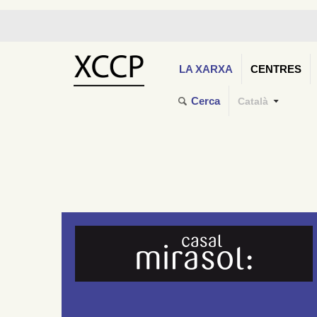
LA XARXA
CENTRES
Cerca
Català