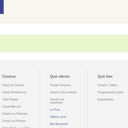
Centres
Què oferim
Què fem
Casa de Cultura
Cessió d'espais
Cursos i Tallers
Casal Torreblanca
Suport a les entitats
Programació pròpia
Xalet Negre
Impuls a la
Exposicions
creativitat
Casal Mira-sol
La Pua
Casino La Floresta
Oficina Jove
Casal Les Planes
Bar Bocamoll
Sala Clavé - La Unió