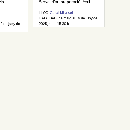
ció
Servei d'autoreparació tèxtil
LLOC:
Casal Mira-sol
DATA: Del 8 de maig al 19 de juny de
12 de juny de
2025, a les 15.30 h