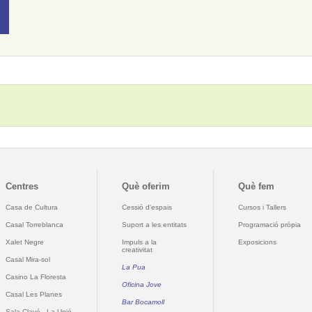
Centres
Què oferim
Què fem
Casa de Cultura
Cessió d'espais
Cursos i Tallers
Casal Torreblanca
Suport a les entitats
Programació pròpia
Xalet Negre
Impuls a la
Exposicions
creativitat
Casal Mira-sol
La Pua
Casino La Floresta
Oficina Jove
Casal Les Planes
Bar Bocamoll
Sala Clavé - La Unió