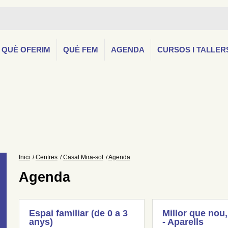
QUÈ OFERIM
QUÈ FEM
AGENDA
CURSOS I TALLER
Inici
Centres
Casal Mira-sol
Agenda
Agenda
Espai familiar (de 0 a 3
Millor que nou,
anys)
- Aparells