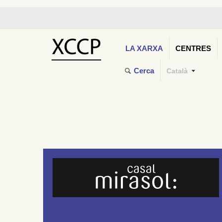
LA XARXA
CENTRES
Cerca
Català