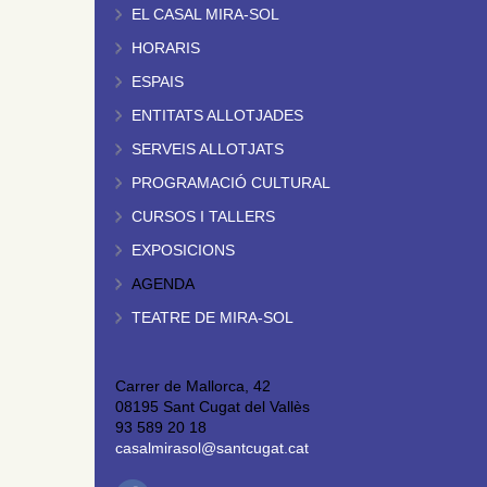
EL CASAL MIRA-SOL
HORARIS
ESPAIS
ENTITATS ALLOTJADES
SERVEIS ALLOTJATS
PROGRAMACIÓ CULTURAL
CURSOS I TALLERS
EXPOSICIONS
AGENDA
TEATRE DE MIRA-SOL
Carrer de Mallorca, 42
08195 Sant Cugat del Vallès
93 589 20 18
casalmirasol@santcugat.cat