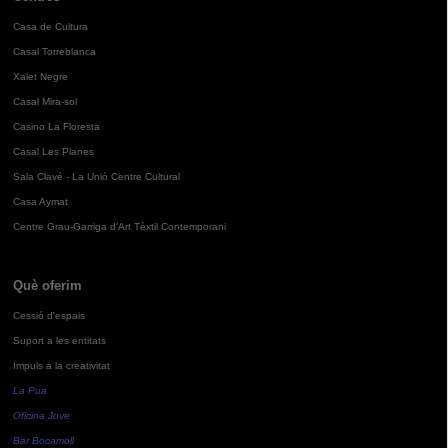
Casa de Cultura
Casal Torreblanca
Xalet Negre
Casal Mira-sol
Casino La Floresta
Casal Les Planes
Sala Clavé - La Unió Centre Cultural
Casa Aymat
Centre Grau-Garriga d'Art Tèxtil Contemporani
Què oferim
Cessió d'espais
Suport a les entitats
Impuls a la creativitat
La Pua
Oficina Jove
Bar Bocamoll