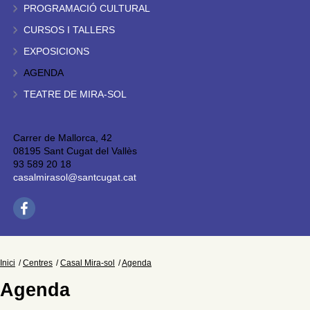
PROGRAMACIÓ CULTURAL
CURSOS I TALLERS
EXPOSICIONS
AGENDA
TEATRE DE MIRA-SOL
Carrer de Mallorca, 42
08195 Sant Cugat del Vallès
93 589 20 18
casalmirasol@santcugat.cat
Inici
Centres
Casal Mira-sol
Agenda
Agenda