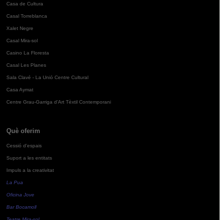
Casa de Cultura
Casal Torreblanca
Xalet Negre
Casal Mira-sol
Casino La Floresta
Casal Les Planes
Sala Clavé - La Unió Centre Cultural
Casa Aymat
Centre Grau-Garriga d'Art Tèxtil Contemporani
Què oferim
Cessió d'espais
Suport a les entitats
Impuls a la creativitat
La Pua
Oficina Jove
Bar Bocamoll
Teatre Mira-sol