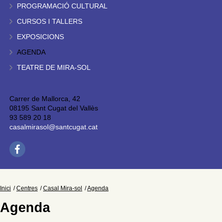
PROGRAMACIÓ CULTURAL
CURSOS I TALLERS
EXPOSICIONS
AGENDA
TEATRE DE MIRA-SOL
Carrer de Mallorca, 42
08195 Sant Cugat del Vallès
93 589 20 18
casalmirasol@santcugat.cat
Inici
Centres
Casal Mira-sol
Agenda
Agenda