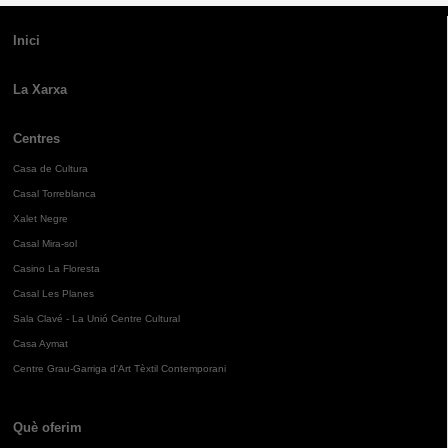
Inici
La Xarxa
Centres
Casa de Cultura
Casal Torreblanca
Xalet Negre
Casal Mira-sol
Casino La Floresta
Casal Les Planes
Sala Clavé - La Unió Centre Cultural
Casa Aymat
Centre Grau-Garriga d'Art Tèxtil Contemporani
Què oferim