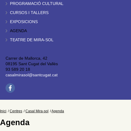
PROGRAMACIÓ CULTURAL
CURSOS I TALLERS
EXPOSICIONS
AGENDA
TEATRE DE MIRA-SOL
Carrer de Mallorca, 42
08195 Sant Cugat del Vallès
93 589 20 18
casalmirasol@santcugat.cat
Inici
Centres
Casal Mira-sol
Agenda
Agenda