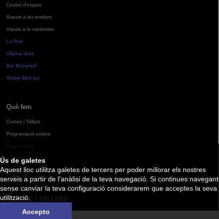
Cessió d'espais
Suport a les entitats
Impuls a la creativitat
La Pua
Oficina Jove
Bar Bocamoll
Teatre Mira-sol
Què fem
Cursos i Tallers
Programació pròpia
Exposicions
Ús de galetes
Aquest lloc utilitza galetes de tercers per poder millorar els nostres
Agenda
serveis a partir de l'anàlisi de la teva navegació. Si continues navegant
sense canviar la teva configuració considerarem que acceptes la seva
utilització.
CURSOS I TALLERS
Accepto