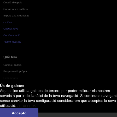
Cessió d'espais
Suport a les entitats
Impuls a la creativitat
La Pua
Oficina Jove
Bar Bocamoll
Teatre Mira-sol
Què fem
Cursos i Tallers
Programació pròpia
Exposicions
Ús de galetes
Aquest lloc utilitza galetes de tercers per poder millorar els nostres
Agenda
serveis a partir de l'anàlisi de la teva navegació. Si continues navegant
sense canviar la teva configuració considerarem que acceptes la seva
utilització.
CURSOS I TALLERS
Accepto