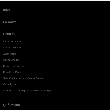
Inici
La Xarxa
Centres
Casa de Cultura
Casal Torreblanca
Xalet Negre
Casal Mira-sol
Casino La Floresta
Casal Les Planes
Sala Clavé - La Unió Centre Cultural
Casa Aymat
Centre Grau-Garriga d'Art Tèxtil Contemporani
Què oferim