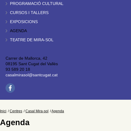
PROGRAMACIÓ CULTURAL
CURSOS I TALLERS
EXPOSICIONS
AGENDA
TEATRE DE MIRA-SOL
Carrer de Mallorca, 42
08195 Sant Cugat del Vallès
93 589 20 18
casalmirasol@santcugat.cat
Inici
Centres
Casal Mira-sol
Agenda
Agenda