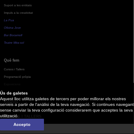
Suport a les entitats
Impuls a la creativitat
La Pua
Oficina Jove
Bar Bocamoll
Teatre Mira-sol
Què fem
Cursos i Tallers
Programació pròpia
Exposicions
Ús de galetes
Aquest lloc utilitza galetes de tercers per poder millorar els nostres
Agenda
serveis a partir de l'anàlisi de la teva navegació. Si continues navegant
sense canviar la teva configuració considerarem que acceptes la seva
utilització.
CURSOS I TALLERS
Accepto