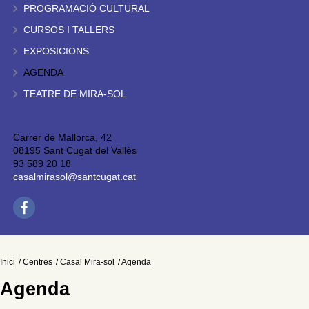
PROGRAMACIÓ CULTURAL
CURSOS I TALLERS
EXPOSICIONS
AGENDA
TEATRE DE MIRA-SOL
Carrer de Mallorca, 42
08195 Sant Cugat del Vallès
93 589 20 18
casalmirasol@santcugat.cat
Inici
Centres
Casal Mira-sol
Agenda
Agenda