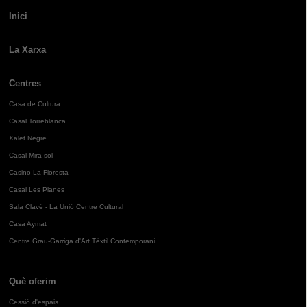
Inici
La Xarxa
Centres
Casa de Cultura
Casal Torreblanca
Xalet Negre
Casal Mira-sol
Casino La Floresta
Casal Les Planes
Sala Clavé - La Unió Centre Cultural
Casa Aymat
Centre Grau-Garriga d'Art Tèxtil Contemporani
Què oferim
Cessió d'espais