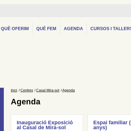
QUÈ OFERIM
QUÈ FEM
AGENDA
CURSOS I TALLER
Inici
Centres
Casal Mira-sol
Agenda
Agenda
Inauguració Exposició
Espai familiar 
al Casal de Mira-sol
anys)