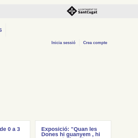
S
Inicia sessió
Crea compte
(de 0 a 3
Exposició: "Quan les
Dones hi guanyem , hi