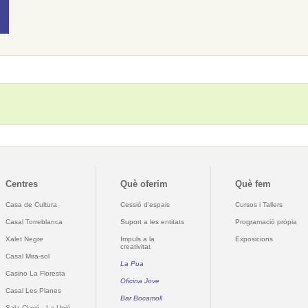
Centres
Què oferim
Què fem
Casa de Cultura
Cessió d'espais
Cursos i Tallers
Casal Torreblanca
Suport a les entitats
Programació pròpia
Xalet Negre
Impuls a la
Exposicions
creativitat
Casal Mira-sol
La Pua
Casino La Floresta
Oficina Jove
Casal Les Planes
Bar Bocamoll
Sala Clavé - La Unió