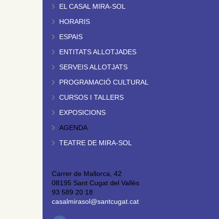
EL CASAL MIRA-SOL
HORARIS
ESPAIS
ENTITATS ALLOTJADES
SERVEIS ALLOTJATS
PROGRAMACIÓ CULTURAL
CURSOS I TALLERS
EXPOSICIONS
AGENDA
TEATRE DE MIRA-SOL
Carrer de Mallorca, 42
08195 Sant Cugat del Vallès
93 589 20 18
casalmirasol@santcugat.cat