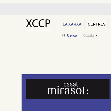
LA XARXA
CENTRES
Cerca
Català