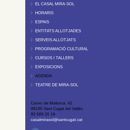
EL CASAL MIRA-SOL
HORARIS
ESPAIS
ENTITATS ALLOTJADES
SERVEIS ALLOTJATS
PROGRAMACIÓ CULTURAL
CURSOS I TALLERS
EXPOSICIONS
AGENDA
TEATRE DE MIRA-SOL
Carrer de Mallorca, 42
08195 Sant Cugat del Vallès
93 589 20 18
casalmirasol@santcugat.cat