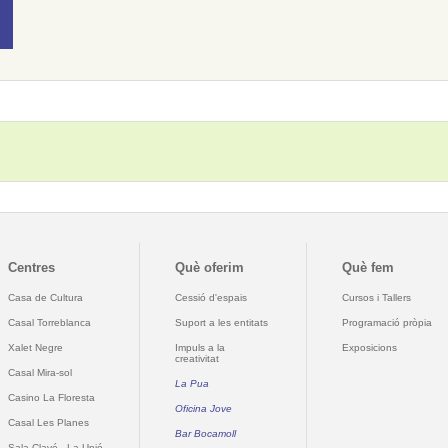
Centres
Què oferim
Què fem
Casa de Cultura
Cessió d'espais
Cursos i Tallers
Casal Torreblanca
Suport a les entitats
Programació pròpia
Xalet Negre
Impuls a la
Exposicions
creativitat
Casal Mira-sol
La Pua
Casino La Floresta
Oficina Jove
Casal Les Planes
Bar Bocamoll
Sala Clavé - La Unió