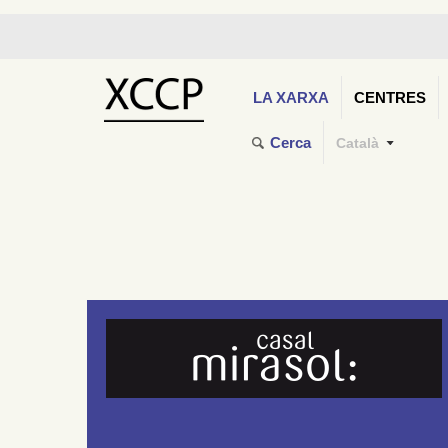
LA XARXA
CENTRES
Cerca
Català