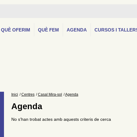
QUÈ OFERIM
QUÈ FEM
AGENDA
CURSOS I TALLER
Inici
Centres
Casal Mira-sol
Agenda
Agenda
No s'han trobat actes amb aquests criteris de cerca