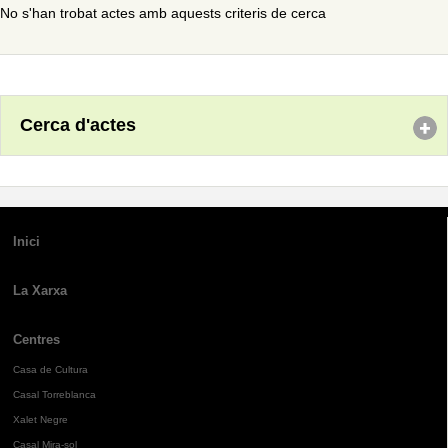
No s'han trobat actes amb aquests criteris de cerca
Cerca d'actes
Inici
La Xarxa
Centres
Casa de Cultura
Casal Torreblanca
Xalet Negre
Casal Mira-sol