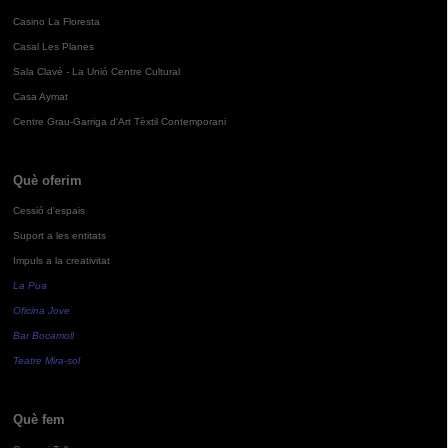
Casino La Floresta
Casal Les Planes
Sala Clavé - La Unió Centre Cultural
Casa Aymat
Centre Grau-Garriga d'Art Tèxtil Contemporani
Què oferim
Cessió d'espais
Suport a les entitats
Impuls a la creativitat
La Pua
Oficina Jove
Bar Bocamoll
Teatre Mira-sol
Què fem