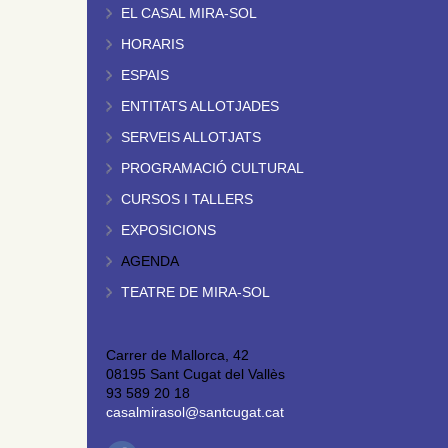
EL CASAL MIRA-SOL
HORARIS
ESPAIS
ENTITATS ALLOTJADES
SERVEIS ALLOTJATS
PROGRAMACIÓ CULTURAL
CURSOS I TALLERS
EXPOSICIONS
AGENDA
TEATRE DE MIRA-SOL
Carrer de Mallorca, 42
08195 Sant Cugat del Vallès
93 589 20 18
casalmirasol@santcugat.cat