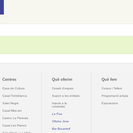
Centres
Què oferim
Què fem
Casa de Cultura
Cessió d'espais
Cursos i Tallers
Casal Torreblanca
Suport a les entitats
Programació pròpia
Xalet Negre
Impuls a la
Exposicions
creativitat
Casal Mira-sol
La Pua
Casino La Floresta
Oficina Jove
Casal Les Planes
Bar Bocamoll
Sala Clavé - La Unió