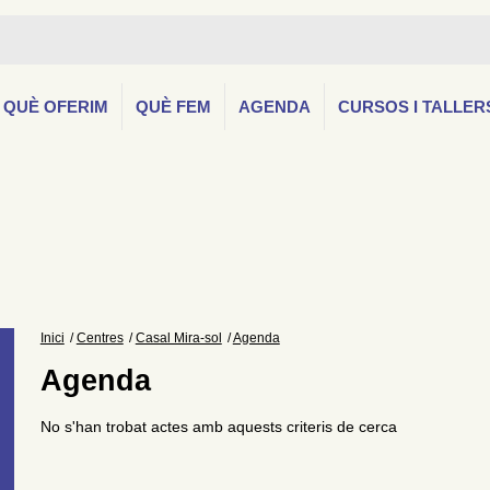
QUÈ OFERIM
QUÈ FEM
AGENDA
CURSOS I TALLER
Inici
Centres
Casal Mira-sol
Agenda
Agenda
No s'han trobat actes amb aquests criteris de cerca