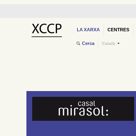
LA XARXA
CENTRES
Cerca
Català