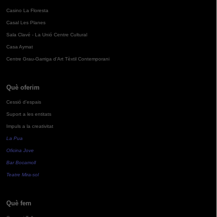
Casino La Floresta
Casal Les Planes
Sala Clavé - La Unió Centre Cultural
Casa Aymat
Centre Grau-Garriga d'Art Tèxtil Contemporani
Què oferim
Cessió d'espais
Suport a les entitats
Impuls a la creativitat
La Pua
Oficina Jove
Bar Bocamoll
Teatre Mira-sol
Què fem