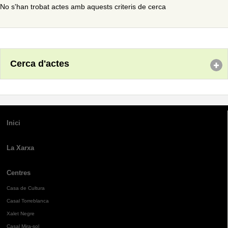
No s'han trobat actes amb aquests criteris de cerca
Cerca d'actes
Inici
La Xarxa
Centres
Casa de Cultura
Casal Torreblanca
Xalet Negre
Casal Mira-sol