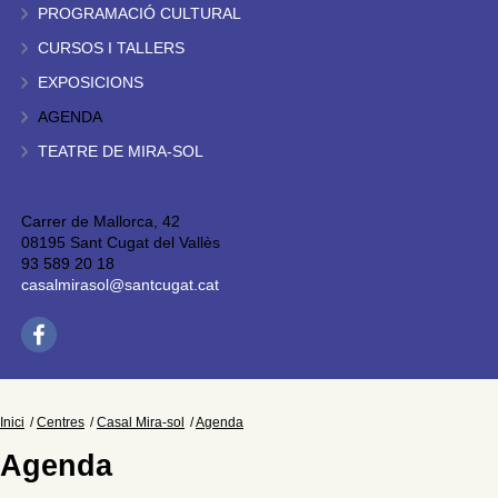
PROGRAMACIÓ CULTURAL
CURSOS I TALLERS
EXPOSICIONS
AGENDA
TEATRE DE MIRA-SOL
Carrer de Mallorca, 42
08195 Sant Cugat del Vallès
93 589 20 18
casalmirasol@santcugat.cat
Inici
Centres
Casal Mira-sol
Agenda
Agenda