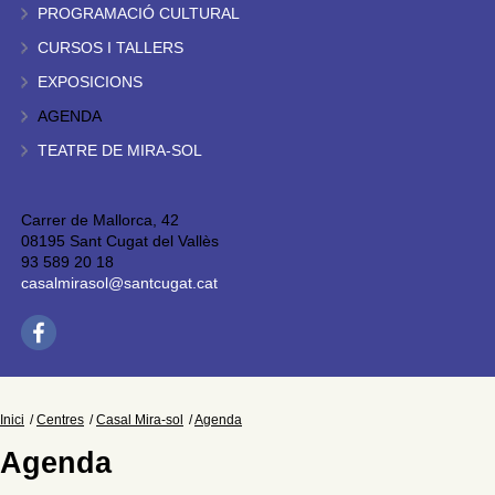
PROGRAMACIÓ CULTURAL
CURSOS I TALLERS
EXPOSICIONS
AGENDA
TEATRE DE MIRA-SOL
Carrer de Mallorca, 42
08195 Sant Cugat del Vallès
93 589 20 18
casalmirasol@santcugat.cat
Inici
Centres
Casal Mira-sol
Agenda
Agenda