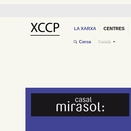
LA XARXA
CENTRES
Cerca
Català