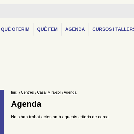
QUÈ OFERIM
QUÈ FEM
AGENDA
CURSOS I TALLER
Inici
Centres
Casal Mira-sol
Agenda
Agenda
No s'han trobat actes amb aquests criteris de cerca