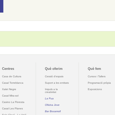
Centres
Què oferim
Què fem
Casa de Cultura
Cessió d'espais
Cursos i Tallers
Casal Torreblanca
Suport a les entitats
Programació pròpia
Xalet Negre
Impuls a la
Exposicions
creativitat
Casal Mira-sol
La Pua
Casino La Floresta
Oficina Jove
Casal Les Planes
Bar Bocamoll
Sala Clavé - La Unió