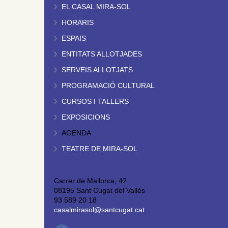
EL CASAL MIRA-SOL
HORARIS
ESPAIS
ENTITATS ALLOTJADES
SERVEIS ALLOTJATS
PROGRAMACIÓ CULTURAL
CURSOS I TALLERS
EXPOSICIONS
AGENDA
TEATRE DE MIRA-SOL
Carrer de Mallorca, 42
08195 Sant Cugat del Vallès
93 589 20 18
casalmirasol@santcugat.cat