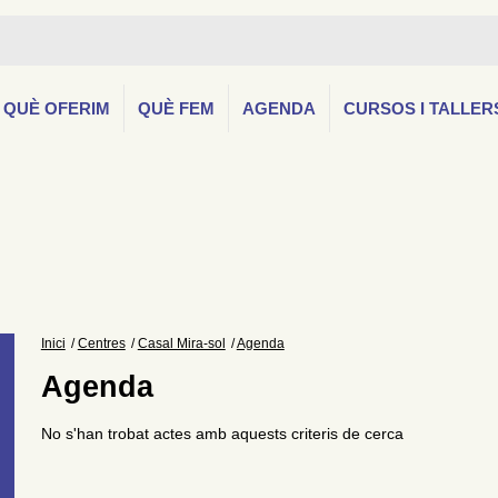
QUÈ OFERIM
QUÈ FEM
AGENDA
CURSOS I TALLER
Inici
Centres
Casal Mira-sol
Agenda
Agenda
No s'han trobat actes amb aquests criteris de cerca