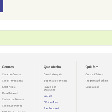
Centres
Què oferim
Què fem
Casa de Cultura
Cessió d'espais
Cursos i Tallers
Casal Torreblanca
Suport a les entitats
Programació pròpia
Xalet Negre
Impuls a la
Exposicions
creativitat
Casal Mira-sol
La Pua
Casino La Floresta
Oficina Jove
Casal Les Planes
Bar Bocamoll
Sala Clavé - La Unió