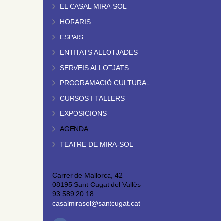
EL CASAL MIRA-SOL
HORARIS
ESPAIS
ENTITATS ALLOTJADES
SERVEIS ALLOTJATS
PROGRAMACIÓ CULTURAL
CURSOS I TALLERS
EXPOSICIONS
AGENDA
TEATRE DE MIRA-SOL
Carrer de Mallorca, 42
08195 Sant Cugat del Vallès
93 589 20 18
casalmirasol@santcugat.cat