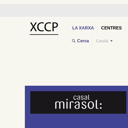
LA XARXA
CENTRES
Cerca
Català