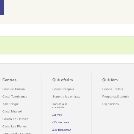
Centres
Què oferim
Què fem
Casa de Cultura
Cessió d'espais
Cursos i Tallers
Casal Torreblanca
Suport a les entitats
Programació pròpia
Xalet Negre
Impuls a la
Exposicions
creativitat
Casal Mira-sol
La Pua
Casino La Floresta
Oficina Jove
Casal Les Planes
Bar Bocamoll
Sala Clavé - La Unió