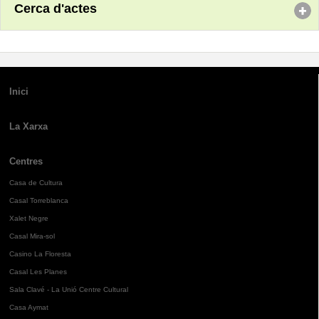
Cerca d'actes
Inici
La Xarxa
Centres
Casa de Cultura
Casal Torreblanca
Xalet Negre
Casal Mira-sol
Casino La Floresta
Casal Les Planes
Sala Clavé - La Unió Centre Cultural
Casa Aymat