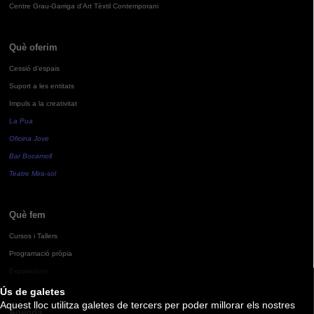
Centre Grau-Garriga d'Art Tèxtil Contemporani
Què oferim
Cessió d'espais
Suport a les entitats
Impuls a la creativitat
La Pua
Oficina Jove
Bar Bocamoll
Teatre Mira-sol
Què fem
Cursos i Tallers
Programació pròpia
Exposicions
Ús de galetes
Aquest lloc utilitza galetes de tercers per poder millorar els nostres
Agenda