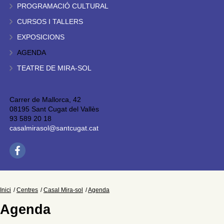
PROGRAMACIÓ CULTURAL
CURSOS I TALLERS
EXPOSICIONS
AGENDA
TEATRE DE MIRA-SOL
Carrer de Mallorca, 42
08195 Sant Cugat del Vallès
93 589 20 18
casalmirasol@santcugat.cat
Inici
Centres
Casal Mira-sol
Agenda
Agenda