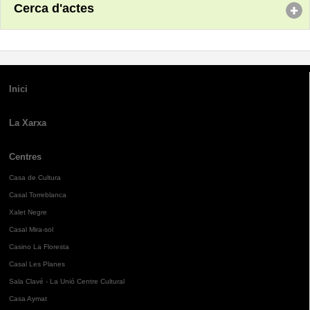
Cerca d'actes
Inici
La Xarxa
Centres
Casa de Cultura
Casal Torreblanca
Xalet Negre
Casal Mira-sol
Casino La Floresta
Casal Les Planes
Sala Clavé - La Unió Centre Cultural
Casa Aymat