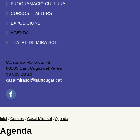
PROGRAMACIÓ CULTURAL
CURSOS I TALLERS
EXPOSICIONS
AGENDA
TEATRE DE MIRA-SOL
Carrer de Mallorca, 42
08195 Sant Cugat del Vallès
93 589 20 18
casalmirasol@santcugat.cat
Inici
Centres
Casal Mira-sol
Agenda
Agenda