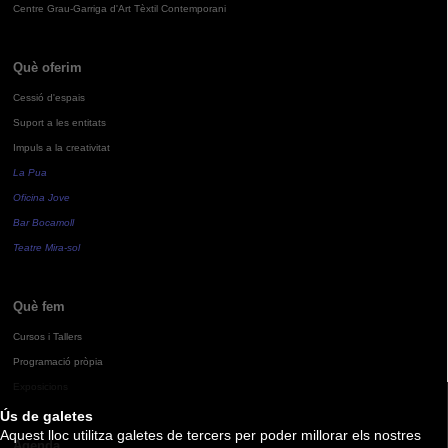
Centre Grau-Garriga d'Art Tèxtil Contemporani
Què oferim
Cessió d'espais
Suport a les entitats
Impuls a la creativitat
La Pua
Oficina Jove
Bar Bocamoll
Teatre Mira-sol
Què fem
Cursos i Tallers
Programació pròpia
Exposicions
Ús de galetes
Aquest lloc utilitza galetes de tercers per poder millorar els nostres
Agenda