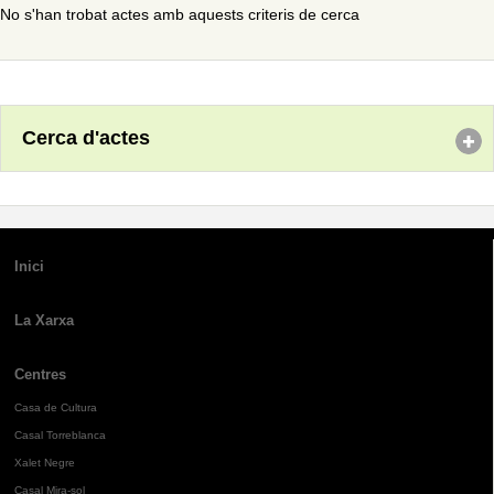
No s'han trobat actes amb aquests criteris de cerca
Cerca d'actes
Inici
La Xarxa
Centres
Casa de Cultura
Casal Torreblanca
Xalet Negre
Casal Mira-sol