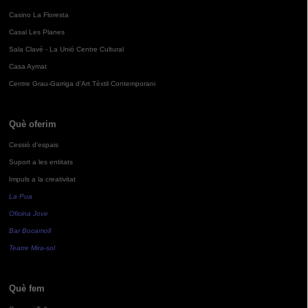
Casino La Floresta
Casal Les Planes
Sala Clavé - La Unió Centre Cultural
Casa Aymat
Centre Grau-Garriga d'Art Tèxtil Contemporani
Què oferim
Cessió d'espais
Suport a les entitats
Impuls a la creativitat
La Pua
Oficina Jove
Bar Bocamoll
Teatre Mira-sol
Què fem