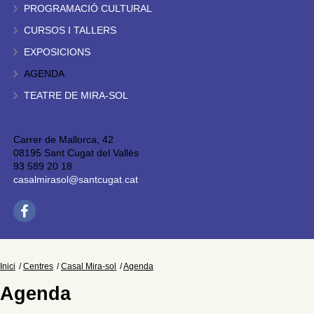
PROGRAMACIÓ CULTURAL
CURSOS I TALLERS
EXPOSICIONS
AGENDA
TEATRE DE MIRA-SOL
Carrer de Mallorca, 42
08195 Sant Cugat del Vallès
93 589 20 18
casalmirasol@santcugat.cat
Inici
Centres
Casal Mira-sol
Agenda
Agenda