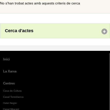
No s'han trobat actes amb aquests criteris de cerca
Cerca d'actes
Inici
La Xarxa
Centres
Casa de Cultura
Casal Torreblanca
Xalet Negre
Casal Mira-sol