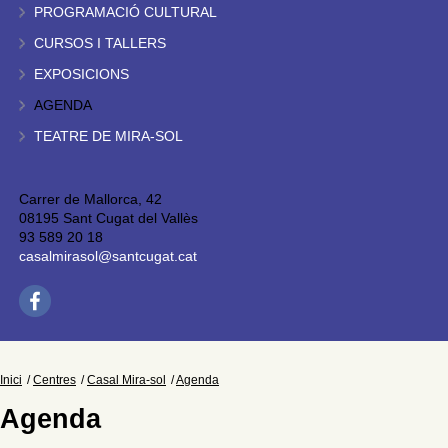
PROGRAMACIÓ CULTURAL
CURSOS I TALLERS
EXPOSICIONS
AGENDA
TEATRE DE MIRA-SOL
Carrer de Mallorca, 42
08195 Sant Cugat del Vallès
93 589 20 18
casalmirasol@santcugat.cat
Inici
Centres
Casal Mira-sol
Agenda
Agenda