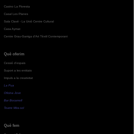
Casino La Floresta
Casal Les Planes
Sala Clavé - La Unió Centre Cultural
Casa Aymat
Centre Grau-Garriga d'Art Tèxtil Contemporani
Què oferim
Cessió d'espais
Suport a les entitats
Impuls a la creativitat
La Pua
Oficina Jove
Bar Bocamoll
Teatre Mira-sol
Què fem