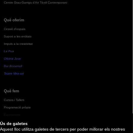
Centre Grau-Garriga d'Art Tèxtil Contemporani
Què oferim
Cessió d'espais
Suport a les entitats
Impuls a la creativitat
La Pua
Oficina Jove
Bar Bocamoll
Teatre Mira-sol
Què fem
Cursos i Tallers
Programació pròpia
Exposicions
Ús de galetes
Aquest lloc utilitza galetes de tercers per poder millorar els nostres
Agenda