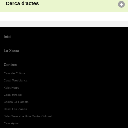
Cerca d'actes
Inici
La Xarxa
Centres
Casa de Cultura
Casal Torreblanca
Xalet Negre
Casal Mira-sol
Casino La Floresta
Casal Les Planes
Sala Clavé - La Unió Centre Cultural
Casa Aymat