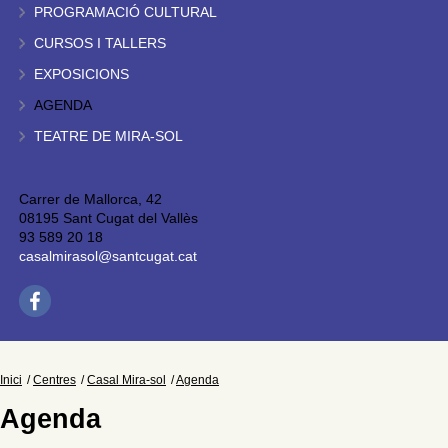
PROGRAMACIÓ CULTURAL
CURSOS I TALLERS
EXPOSICIONS
AGENDA
TEATRE DE MIRA-SOL
Carrer de Mallorca, 42
08195 Sant Cugat del Vallès
93 589 20 18
casalmirasol@santcugat.cat
Inici
Centres
Casal Mira-sol
Agenda
Agenda