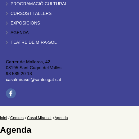
PROGRAMACIÓ CULTURAL
CURSOS I TALLERS
EXPOSICIONS
AGENDA
TEATRE DE MIRA-SOL
Carrer de Mallorca, 42
08195 Sant Cugat del Vallès
93 589 20 18
casalmirasol@santcugat.cat
Inici
Centres
Casal Mira-sol
Agenda
Agenda