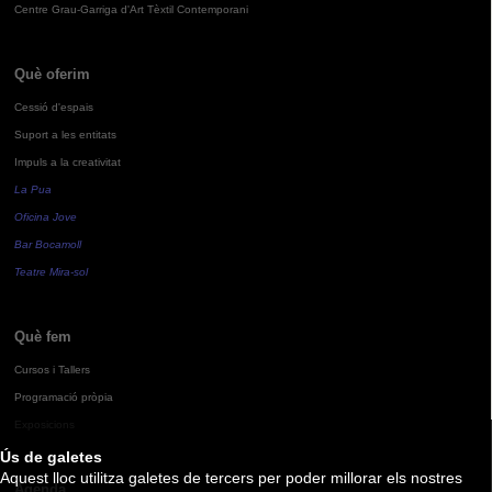
Centre Grau-Garriga d'Art Tèxtil Contemporani
Què oferim
Cessió d'espais
Suport a les entitats
Impuls a la creativitat
La Pua
Oficina Jove
Bar Bocamoll
Teatre Mira-sol
Què fem
Cursos i Tallers
Programació pròpia
Exposicions
Ús de galetes
Aquest lloc utilitza galetes de tercers per poder millorar els nostres
Agenda