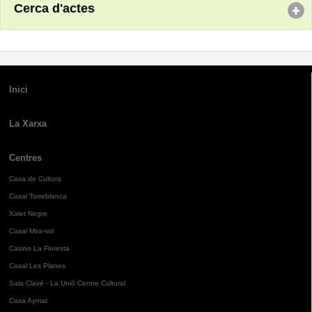
Cerca d'actes
Inici
La Xarxa
Centres
Casa de Cultura
Casal Torreblanca
Xalet Negre
Casal Mira-sol
Casino La Floresta
Casal Les Planes
Sala Clavé - La Unió Centre Cultural
Casa Aymat