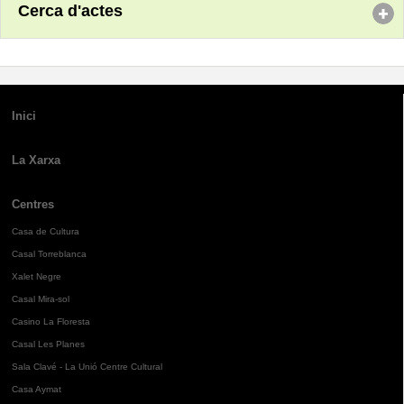
Cerca d'actes
Inici
La Xarxa
Centres
Casa de Cultura
Casal Torreblanca
Xalet Negre
Casal Mira-sol
Casino La Floresta
Casal Les Planes
Sala Clavé - La Unió Centre Cultural
Casa Aymat