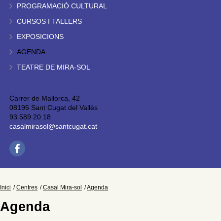
PROGRAMACIÓ CULTURAL
CURSOS I TALLERS
EXPOSICIONS
AGENDA
TEATRE DE MIRA-SOL
Carrer de Mallorca, 42
08195 Sant Cugat del Vallès
93 589 20 18
casalmirasol@santcugat.cat
Inici
Centres
Casal Mira-sol
Agenda
Agenda