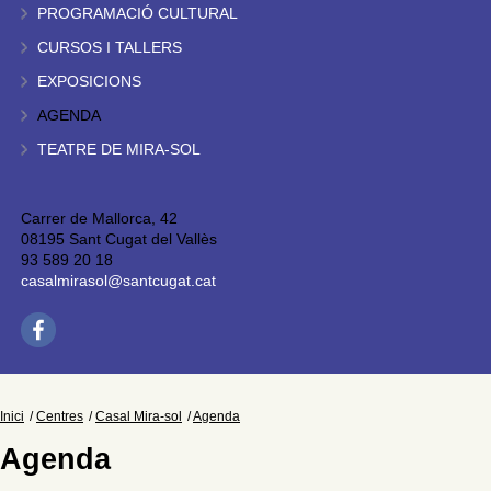
PROGRAMACIÓ CULTURAL
CURSOS I TALLERS
EXPOSICIONS
AGENDA
TEATRE DE MIRA-SOL
Carrer de Mallorca, 42
08195 Sant Cugat del Vallès
93 589 20 18
casalmirasol@santcugat.cat
Inici
Centres
Casal Mira-sol
Agenda
Agenda