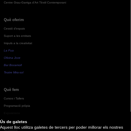
Centre Grau-Garriga d'Art Tèxtil Contemporani
Què oferim
Cessió d'espais
Suport a les entitats
Impuls a la creativitat
La Pua
Oficina Jove
Bar Bocamoll
Teatre Mira-sol
Què fem
Cursos i Tallers
Programació pròpia
Exposicions
Ús de galetes
Aquest lloc utilitza galetes de tercers per poder millorar els nostres
Agenda