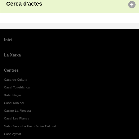
Cerca d'actes
Inici
La Xarxa
Centres
Casa de Cultura
Casal Torreblanca
Xalet Negre
Casal Mira-sol
Casino La Floresta
Casal Les Planes
Sala Clavé - La Unió Centre Cultural
Casa Aymat