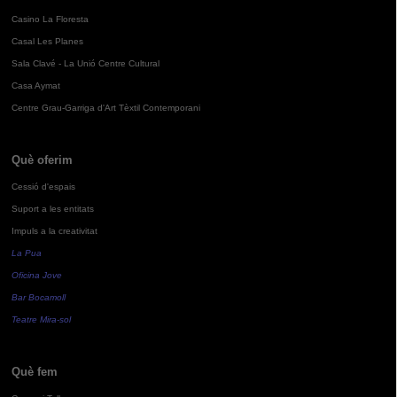
Casino La Floresta
Casal Les Planes
Sala Clavé - La Unió Centre Cultural
Casa Aymat
Centre Grau-Garriga d'Art Tèxtil Contemporani
Què oferim
Cessió d'espais
Suport a les entitats
Impuls a la creativitat
La Pua
Oficina Jove
Bar Bocamoll
Teatre Mira-sol
Què fem