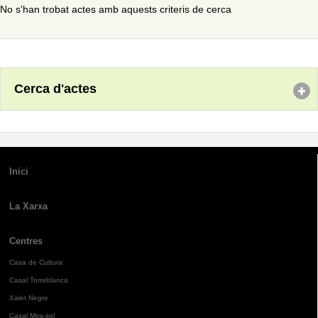
No s'han trobat actes amb aquests criteris de cerca
Cerca d'actes
Inici
La Xarxa
Centres
Casa de Cultura
Casal Torreblanca
Xalet Negre
Casal Mira-sol