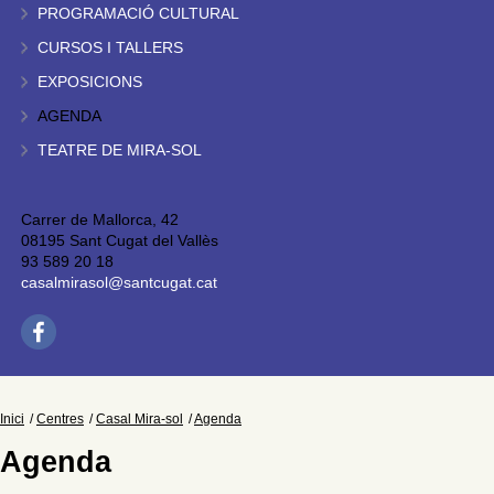
PROGRAMACIÓ CULTURAL
CURSOS I TALLERS
EXPOSICIONS
AGENDA
TEATRE DE MIRA-SOL
Carrer de Mallorca, 42
08195 Sant Cugat del Vallès
93 589 20 18
casalmirasol@santcugat.cat
Inici
Centres
Casal Mira-sol
Agenda
Agenda