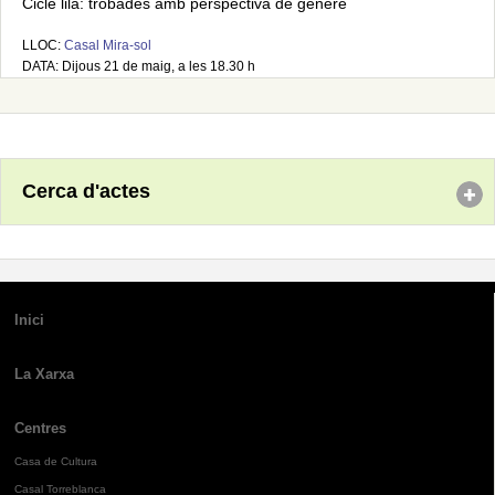
Cicle lila: trobades amb perspectiva de gènere
LLOC:
Casal Mira-sol
DATA: Dijous 21 de maig, a les 18.30 h
Cerca d'actes
Inici
La Xarxa
Centres
Casa de Cultura
Casal Torreblanca