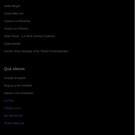
Xalet Negre
Casal Mira-sol
Casino La Floresta
Casal Les Planes
Sala Clavé - La Unió Centre Cultural
Casa Aymat
Centre Grau-Garriga d'Art Tèxtil Contemporani
Què oferim
Cessió d'espais
Suport a les entitats
Impuls a la creativitat
La Pua
Oficina Jove
Bar Bocamoll
Teatre Mira-sol