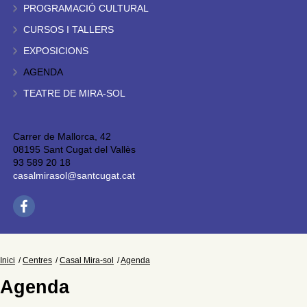
PROGRAMACIÓ CULTURAL
CURSOS I TALLERS
EXPOSICIONS
AGENDA
TEATRE DE MIRA-SOL
Carrer de Mallorca, 42
08195 Sant Cugat del Vallès
93 589 20 18
casalmirasol@santcugat.cat
Inici
Centres
Casal Mira-sol
Agenda
Agenda