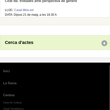
Cicle lila: trobades amb perspectiva de gènere
LLOC:
Casal Mira-sol
DATA: Dijous 21 de maig, a les 18.30 h
Cerca d'actes
Inici
La Xarxa
Centres
Casa de Cultura
Casal Torreblanca