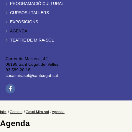
PROGRAMACIÓ CULTURAL
CURSOS I TALLERS
EXPOSICIONS
AGENDA
TEATRE DE MIRA-SOL
Carrer de Mallorca, 42
08195 Sant Cugat del Vallès
93 589 20 18
casalmirasol@santcugat.cat
Inici
Centres
Casal Mira-sol
Agenda
Agenda