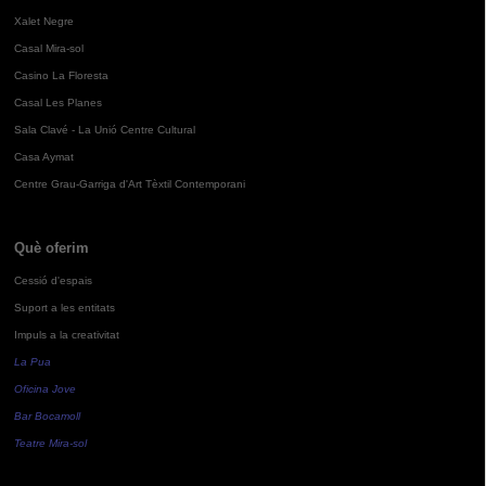
Xalet Negre
Casal Mira-sol
Casino La Floresta
Casal Les Planes
Sala Clavé - La Unió Centre Cultural
Casa Aymat
Centre Grau-Garriga d'Art Tèxtil Contemporani
Què oferim
Cessió d'espais
Suport a les entitats
Impuls a la creativitat
La Pua
Oficina Jove
Bar Bocamoll
Teatre Mira-sol