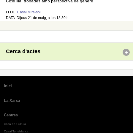
Cicle lila: trobades amb perspectiva de gènere
LLOC:
Casal Mira-sol
DATA: Dijous 21 de maig, a les 18.30 h
Cerca d'actes
Inici
La Xarxa
Centres
Casa de Cultura
Casal Torreblanca