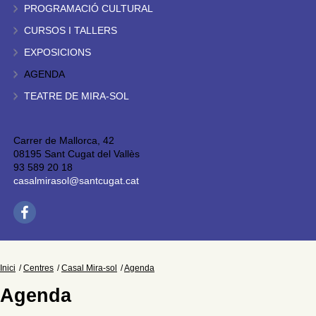
PROGRAMACIÓ CULTURAL
CURSOS I TALLERS
EXPOSICIONS
AGENDA
TEATRE DE MIRA-SOL
Carrer de Mallorca, 42
08195 Sant Cugat del Vallès
93 589 20 18
casalmirasol@santcugat.cat
Inici
Centres
Casal Mira-sol
Agenda
Agenda