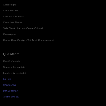
Xalet Negre
Casal Mira-sol
Casino La Floresta
Casal Les Planes
Sala Clavé - La Unió Centre Cultural
Casa Aymat
Centre Grau-Garriga d'Art Tèxtil Contemporani
Què oferim
Cessió d'espais
Suport a les entitats
Impuls a la creativitat
La Pua
Oficina Jove
Bar Bocamoll
Teatre Mira-sol