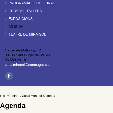
PROGRAMACIÓ CULTURAL
CURSOS I TALLERS
EXPOSICIONS
AGENDA
TEATRE DE MIRA-SOL
Carrer de Mallorca, 42
08195 Sant Cugat del Vallès
93 589 20 18
casalmirasol@santcugat.cat
Inici
Centres
Casal Mira-sol
Agenda
Agenda