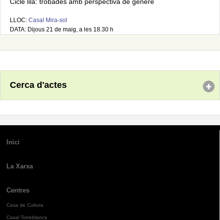
Cicle lila: trobades amb perspectiva de gènere
LLOC:
Casal Mira-sol
DATA: Dijous 21 de maig, a les 18.30 h
Cerca d'actes
Inici
La Xarxa
Centres
Casa de Cultura
Casal Torreblanca