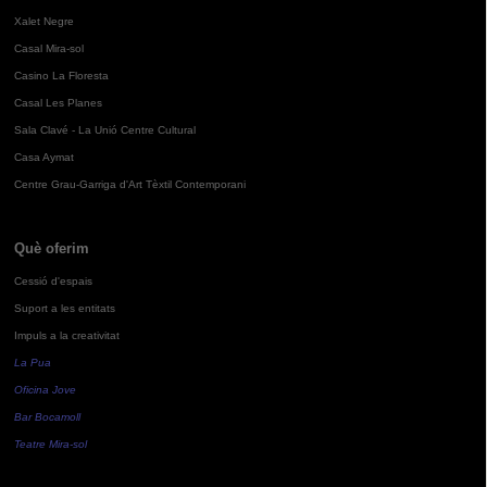
Xalet Negre
Casal Mira-sol
Casino La Floresta
Casal Les Planes
Sala Clavé - La Unió Centre Cultural
Casa Aymat
Centre Grau-Garriga d'Art Tèxtil Contemporani
Què oferim
Cessió d'espais
Suport a les entitats
Impuls a la creativitat
La Pua
Oficina Jove
Bar Bocamoll
Teatre Mira-sol