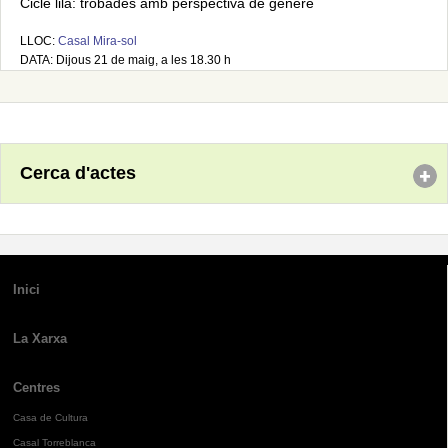
Cicle lila: trobades amb perspectiva de gènere
LLOC:
Casal Mira-sol
DATA: Dijous 21 de maig, a les 18.30 h
Cerca d'actes
Inici
La Xarxa
Centres
Casa de Cultura
Casal Torreblanca