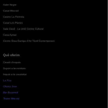
Xalet Negre
Casal Mira-sol
Casino La Floresta
Casal Les Planes
Sala Clavé - La Unió Centre Cultural
Casa Aymat
Centre Grau-Garriga d'Art Tèxtil Contemporani
Què oferim
Cessió d'espais
Suport a les entitats
Impuls a la creativitat
La Pua
Oficina Jove
Bar Bocamoll
Teatre Mira-sol