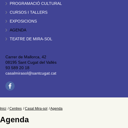
PROGRAMACIÓ CULTURAL
CURSOS I TALLERS
EXPOSICIONS
AGENDA
TEATRE DE MIRA-SOL
Carrer de Mallorca, 42
08195 Sant Cugat del Vallès
93 589 20 18
casalmirasol@santcugat.cat
Inici
Centres
Casal Mira-sol
Agenda
Agenda