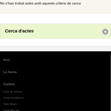
No s'han trobat actes amb aquests criteris de cerca
Cerca d'actes
Inici
La Xarxa
Centres
Casa de Cultura
Casal Torreblanca
Xalet Negre
Casal Mira-sol