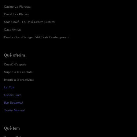
Casino La Floresta
Casal Les Planes
Sala Clavé - La Unió Centre Cultural
Casa Aymat
Centre Grau-Garriga d'Art Tèxtil Contemporani
Què oferim
Cessió d'espais
Suport a les entitats
Impuls a la creativitat
La Pua
Oficina Jove
Bar Bocamoll
Teatre Mira-sol
Què fem