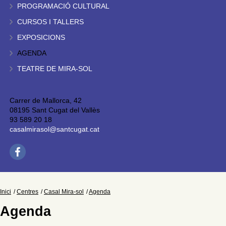
PROGRAMACIÓ CULTURAL
CURSOS I TALLERS
EXPOSICIONS
AGENDA
TEATRE DE MIRA-SOL
Carrer de Mallorca, 42
08195 Sant Cugat del Vallès
93 589 20 18
casalmirasol@santcugat.cat
Inici
Centres
Casal Mira-sol
Agenda
Agenda