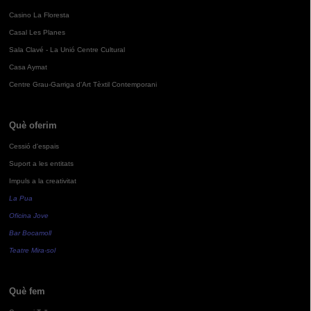
Casino La Floresta
Casal Les Planes
Sala Clavé - La Unió Centre Cultural
Casa Aymat
Centre Grau-Garriga d'Art Tèxtil Contemporani
Què oferim
Cessió d'espais
Suport a les entitats
Impuls a la creativitat
La Pua
Oficina Jove
Bar Bocamoll
Teatre Mira-sol
Què fem