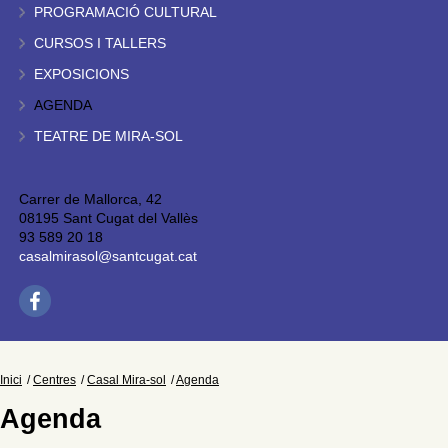
PROGRAMACIÓ CULTURAL
CURSOS I TALLERS
EXPOSICIONS
AGENDA
TEATRE DE MIRA-SOL
Carrer de Mallorca, 42
08195 Sant Cugat del Vallès
93 589 20 18
casalmirasol@santcugat.cat
Inici
Centres
Casal Mira-sol
Agenda
Agenda