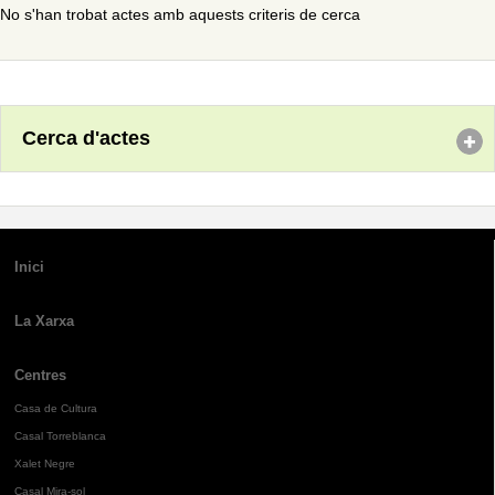
No s'han trobat actes amb aquests criteris de cerca
Cerca d'actes
Inici
La Xarxa
Centres
Casa de Cultura
Casal Torreblanca
Xalet Negre
Casal Mira-sol