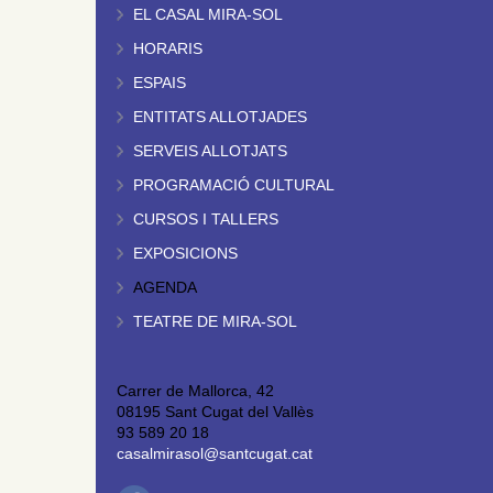
EL CASAL MIRA-SOL
HORARIS
ESPAIS
ENTITATS ALLOTJADES
SERVEIS ALLOTJATS
PROGRAMACIÓ CULTURAL
CURSOS I TALLERS
EXPOSICIONS
AGENDA
TEATRE DE MIRA-SOL
Carrer de Mallorca, 42
08195 Sant Cugat del Vallès
93 589 20 18
casalmirasol@santcugat.cat