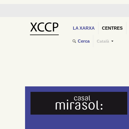
LA XARXA
CENTRES
Cerca
Català