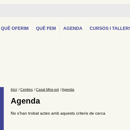
QUÈ OFERIM
QUÈ FEM
AGENDA
CURSOS I TALLER
Inici
Centres
Casal Mira-sol
Agenda
Agenda
No s'han trobat actes amb aquests criteris de cerca