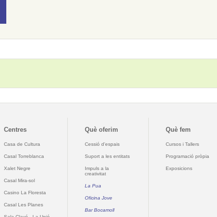
Centres
Què oferim
Què fem
Casa de Cultura
Cessió d'espais
Cursos i Tallers
Casal Torreblanca
Suport a les entitats
Programació pròpia
Xalet Negre
Impuls a la
Exposicions
creativitat
Casal Mira-sol
La Pua
Casino La Floresta
Oficina Jove
Casal Les Planes
Bar Bocamoll
Sala Clavé - La Unió