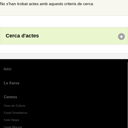
No s'han trobat actes amb aquests criteris de cerca
Cerca d'actes
Inici
La Xarxa
Centres
Casa de Cultura
Casal Torreblanca
Xalet Negre
Casal Mira-sol