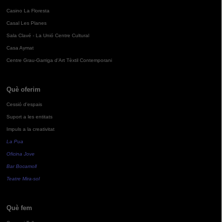
Casino La Floresta
Casal Les Planes
Sala Clavé - La Unió Centre Cultural
Casa Aymat
Centre Grau-Garriga d'Art Tèxtil Contemporani
Què oferim
Cessió d'espais
Suport a les entitats
Impuls a la creativitat
La Pua
Oficina Jove
Bar Bocamoll
Teatre Mira-sol
Què fem