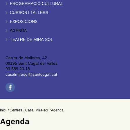
PROGRAMACIÓ CULTURAL
CURSOS I TALLERS
EXPOSICIONS
AGENDA
TEATRE DE MIRA-SOL
Carrer de Mallorca, 42
08195 Sant Cugat del Vallès
93 589 20 18
casalmirasol@santcugat.cat
Inici
Centres
Casal Mira-sol
Agenda
Agenda