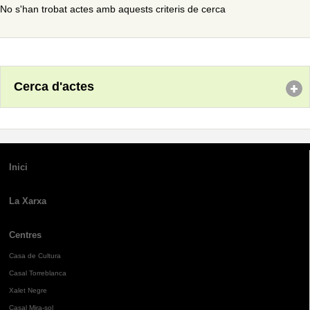
No s'han trobat actes amb aquests criteris de cerca
Cerca d'actes
Inici
La Xarxa
Centres
Casa de Cultura
Casal Torreblanca
Xalet Negre
Casal Mira-sol