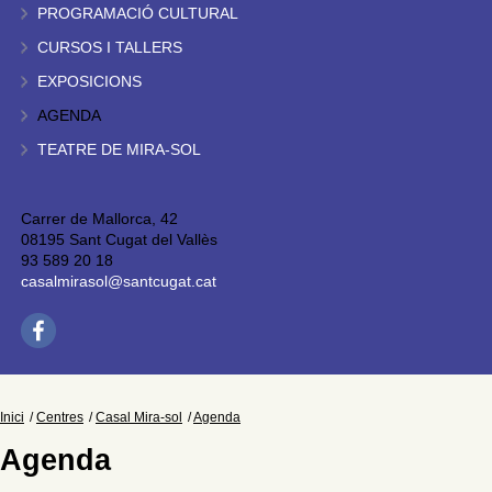
PROGRAMACIÓ CULTURAL
CURSOS I TALLERS
EXPOSICIONS
AGENDA
TEATRE DE MIRA-SOL
Carrer de Mallorca, 42
08195 Sant Cugat del Vallès
93 589 20 18
casalmirasol@santcugat.cat
Inici
Centres
Casal Mira-sol
Agenda
Agenda