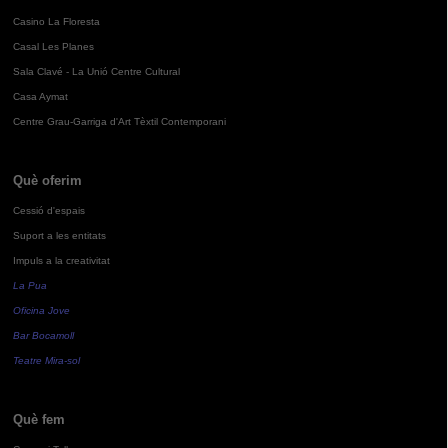
Casino La Floresta
Casal Les Planes
Sala Clavé - La Unió Centre Cultural
Casa Aymat
Centre Grau-Garriga d'Art Tèxtil Contemporani
Què oferim
Cessió d'espais
Suport a les entitats
Impuls a la creativitat
La Pua
Oficina Jove
Bar Bocamoll
Teatre Mira-sol
Què fem