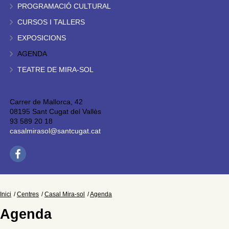
PROGRAMACIÓ CULTURAL
CURSOS I TALLERS
EXPOSICIONS
AGENDA
TEATRE DE MIRA-SOL
Carrer de Mallorca, 42
08195 Sant Cugat del Vallès
93 589 20 18
casalmirasol@santcugat.cat
Inici
Centres
Casal Mira-sol
Agenda
Agenda