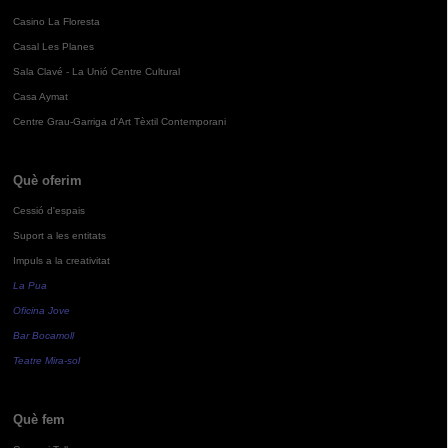
Casino La Floresta
Casal Les Planes
Sala Clavé - La Unió Centre Cultural
Casa Aymat
Centre Grau-Garriga d'Art Tèxtil Contemporani
Què oferim
Cessió d'espais
Suport a les entitats
Impuls a la creativitat
La Pua
Oficina Jove
Bar Bocamoll
Teatre Mira-sol
Què fem