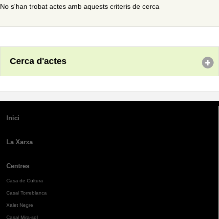
No s'han trobat actes amb aquests criteris de cerca
Cerca d'actes
Inici
La Xarxa
Centres
Casa de Cultura
Casal Torreblanca
Xalet Negre
Casal Mira-sol