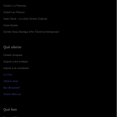
Casino La Floresta
Casal Les Planes
Sala Clavé - La Unió Centre Cultural
Casa Aymat
Centre Grau-Garriga d'Art Tèxtil Contemporani
Què oferim
Cessió d'espais
Suport a les entitats
Impuls a la creativitat
La Pua
Oficina Jove
Bar Bocamoll
Teatre Mira-sol
Què fem