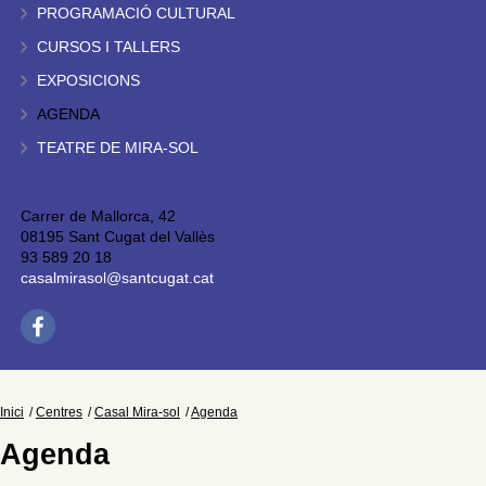
PROGRAMACIÓ CULTURAL
CURSOS I TALLERS
EXPOSICIONS
AGENDA
TEATRE DE MIRA-SOL
Carrer de Mallorca, 42
08195 Sant Cugat del Vallès
93 589 20 18
casalmirasol@santcugat.cat
Inici
Centres
Casal Mira-sol
Agenda
Agenda