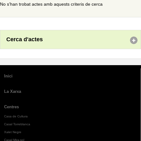
No s'han trobat actes amb aquests criteris de cerca
Cerca d'actes
Inici
La Xarxa
Centres
Casa de Cultura
Casal Torreblanca
Xalet Negre
Casal Mira-sol