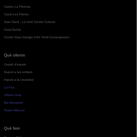
Casino La Floresta
Casal Les Planes
Sala Clavé - La Unió Centre Cultural
Casa Aymat
Centre Grau-Garriga d'Art Tèxtil Contemporani
Què oferim
Cessió d'espais
Suport a les entitats
Impuls a la creativitat
La Pua
Oficina Jove
Bar Bocamoll
Teatre Mira-sol
Què fem