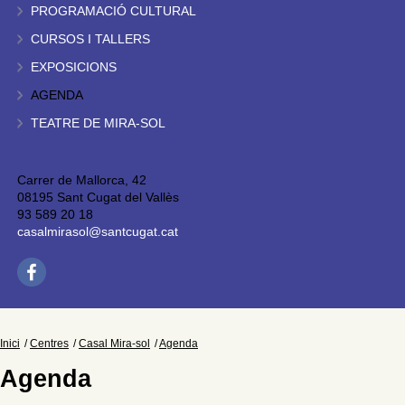
PROGRAMACIÓ CULTURAL
CURSOS I TALLERS
EXPOSICIONS
AGENDA
TEATRE DE MIRA-SOL
Carrer de Mallorca, 42
08195 Sant Cugat del Vallès
93 589 20 18
casalmirasol@santcugat.cat
Inici
Centres
Casal Mira-sol
Agenda
Agenda