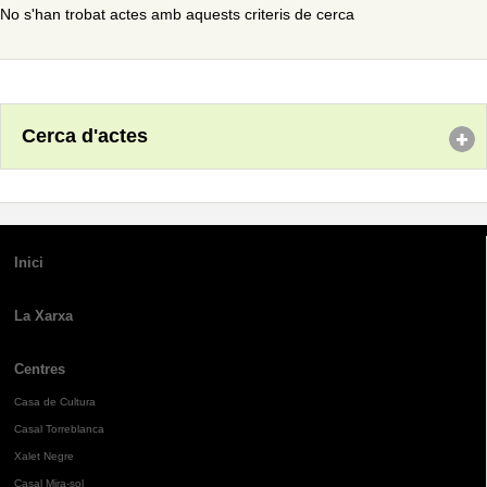
No s'han trobat actes amb aquests criteris de cerca
Cerca d'actes
Inici
La Xarxa
Centres
Casa de Cultura
Casal Torreblanca
Xalet Negre
Casal Mira-sol