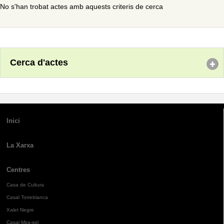
No s'han trobat actes amb aquests criteris de cerca
Cerca d'actes
Inici
La Xarxa
Centres
Casa de Cultura
Casal Torreblanca
Xalet Negre
Casal Mira-sol