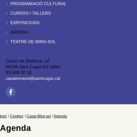
PROGRAMACIÓ CULTURAL
CURSOS I TALLERS
EXPOSICIONS
AGENDA
TEATRE DE MIRA-SOL
Carrer de Mallorca, 42
08195 Sant Cugat del Vallès
93 589 20 18
casalmirasol@santcugat.cat
Inici
Centres
Casal Mira-sol
Agenda
Agenda