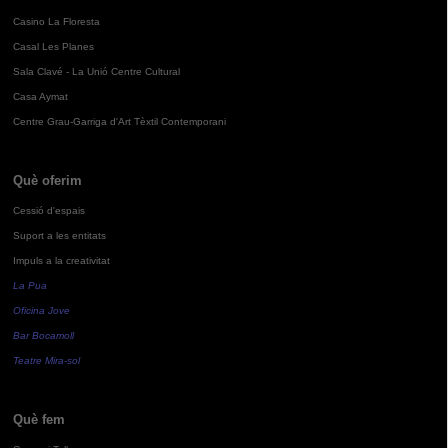
Casino La Floresta
Casal Les Planes
Sala Clavé - La Unió Centre Cultural
Casa Aymat
Centre Grau-Garriga d'Art Tèxtil Contemporani
Què oferim
Cessió d'espais
Suport a les entitats
Impuls a la creativitat
La Pua
Oficina Jove
Bar Bocamoll
Teatre Mira-sol
Què fem