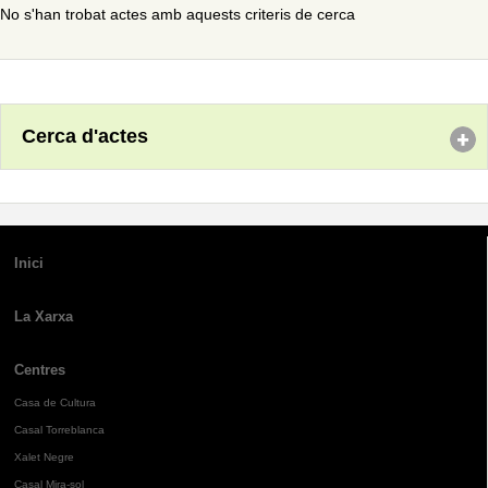
No s'han trobat actes amb aquests criteris de cerca
Cerca d'actes
Inici
La Xarxa
Centres
Casa de Cultura
Casal Torreblanca
Xalet Negre
Casal Mira-sol