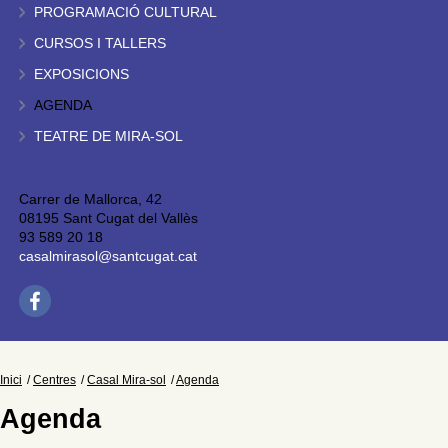
PROGRAMACIÓ CULTURAL
CURSOS I TALLERS
EXPOSICIONS
AGENDA
TEATRE DE MIRA-SOL
Carrer de Mallorca, 42
08195 Sant Cugat del Vallès
93 589 20 18
casalmirasol@santcugat.cat
Inici
Centres
Casal Mira-sol
Agenda
Agenda