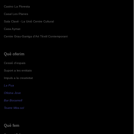
Casino La Floresta
Casal Les Planes
Sala Clavé - La Unió Centre Cultural
Casa Aymat
Centre Grau-Garriga d'Art Tèxtil Contemporani
Què oferim
Cessió d'espais
Suport a les entitats
Impuls a la creativitat
La Pua
Oficina Jove
Bar Bocamoll
Teatre Mira-sol
Què fem