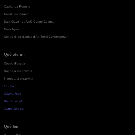
Casino La Floresta
Casal Les Planes
Sala Clavé - La Unió Centre Cultural
Casa Aymat
Centre Grau-Garriga d'Art Tèxtil Contemporani
Què oferim
Cessió d'espais
Suport a les entitats
Impuls a la creativitat
La Pua
Oficina Jove
Bar Bocamoll
Teatre Mira-sol
Què fem