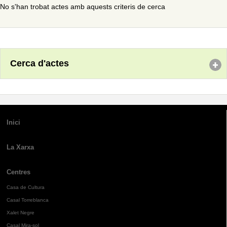
No s'han trobat actes amb aquests criteris de cerca
Cerca d'actes
Inici
La Xarxa
Centres
Casa de Cultura
Casal Torreblanca
Xalet Negre
Casal Mira-sol