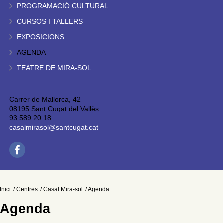
PROGRAMACIÓ CULTURAL
CURSOS I TALLERS
EXPOSICIONS
AGENDA
TEATRE DE MIRA-SOL
Carrer de Mallorca, 42
08195 Sant Cugat del Vallès
93 589 20 18
casalmirasol@santcugat.cat
Inici
Centres
Casal Mira-sol
Agenda
Agenda