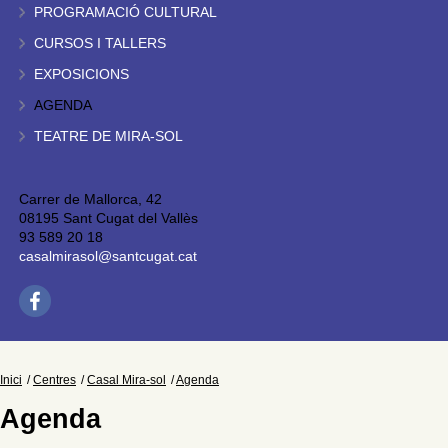
PROGRAMACIÓ CULTURAL
CURSOS I TALLERS
EXPOSICIONS
AGENDA
TEATRE DE MIRA-SOL
Carrer de Mallorca, 42
08195 Sant Cugat del Vallès
93 589 20 18
casalmirasol@santcugat.cat
Inici
Centres
Casal Mira-sol
Agenda
Agenda