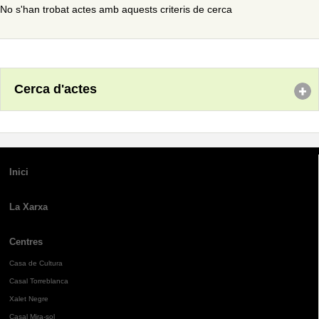
No s'han trobat actes amb aquests criteris de cerca
Cerca d'actes
Inici
La Xarxa
Centres
Casa de Cultura
Casal Torreblanca
Xalet Negre
Casal Mira-sol