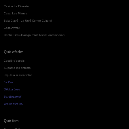
Casino La Floresta
Casal Les Planes
Sala Clavé - La Unió Centre Cultural
Casa Aymat
Centre Grau-Garriga d'Art Tèxtil Contemporani
Què oferim
Cessió d'espais
Suport a les entitats
Impuls a la creativitat
La Pua
Oficina Jove
Bar Bocamoll
Teatre Mira-sol
Què fem