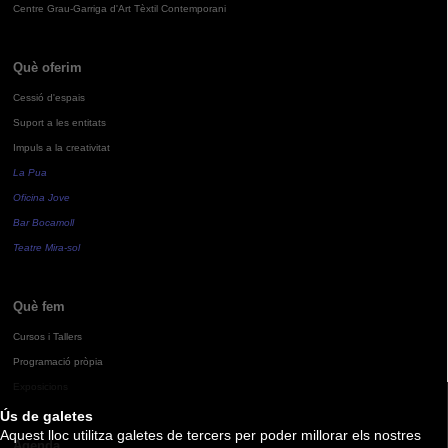
Centre Grau-Garriga d'Art Tèxtil Contemporani
Què oferim
Cessió d'espais
Suport a les entitats
Impuls a la creativitat
La Pua
Oficina Jove
Bar Bocamoll
Teatre Mira-sol
Què fem
Cursos i Tallers
Programació pròpia
Exposicions
Ús de galetes
Aquest lloc utilitza galetes de tercers per poder millorar els nostres
Agenda