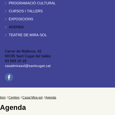
PROGRAMACIÓ CULTURAL
CURSOS I TALLERS
EXPOSICIONS
AGENDA
TEATRE DE MIRA-SOL
Carrer de Mallorca, 42
08195 Sant Cugat del Vallès
93 589 20 18
casalmirasol@santcugat.cat
Inici
Centres
Casal Mira-sol
Agenda
Agenda