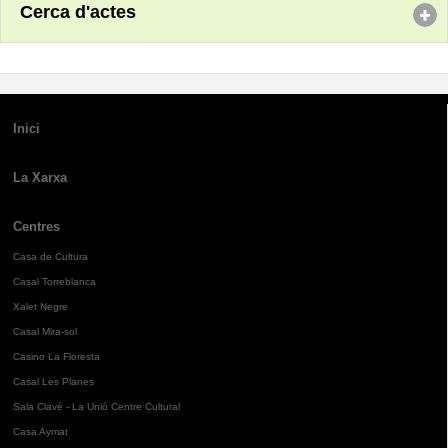
Cerca d'actes
Inici
La Xarxa
Centres
Casa de Cultura
Casal Torreblanca
Xalet Negre
Casal Mira-sol
Casino La Floresta
Casal Les Planes
Sala Clavé - La Unió Centre Cultural
Casa Aymat